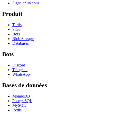
Signaler un abus
Produit
Tarifs
Sites
Bots
Blob Storage
Databases
Bots
Discord
Telegram
WhatsApp
Bases de données
MongoDB
PostgreSQL
MySQL
Redis