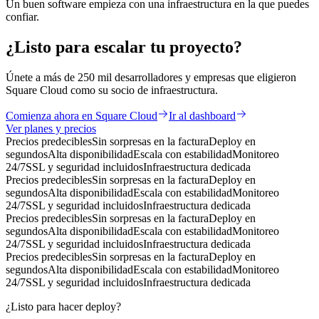
Un buen software empieza con una infraestructura en la que puedes
confiar.
¿Listo para
escalar
tu proyecto?
Únete a más de 250 mil desarrolladores y empresas que eligieron
Square Cloud como su socio de infraestructura.
Comienza ahora en Square Cloud
Ir al dashboard
Ver planes y precios
Precios predecibles
Sin sorpresas en la factura
Deploy en
segundos
Alta disponibilidad
Escala con estabilidad
Monitoreo
24/7
SSL y seguridad incluidos
Infraestructura dedicada
Precios predecibles
Sin sorpresas en la factura
Deploy en
segundos
Alta disponibilidad
Escala con estabilidad
Monitoreo
24/7
SSL y seguridad incluidos
Infraestructura dedicada
Precios predecibles
Sin sorpresas en la factura
Deploy en
segundos
Alta disponibilidad
Escala con estabilidad
Monitoreo
24/7
SSL y seguridad incluidos
Infraestructura dedicada
Precios predecibles
Sin sorpresas en la factura
Deploy en
segundos
Alta disponibilidad
Escala con estabilidad
Monitoreo
24/7
SSL y seguridad incluidos
Infraestructura dedicada
¿Listo para hacer deploy?