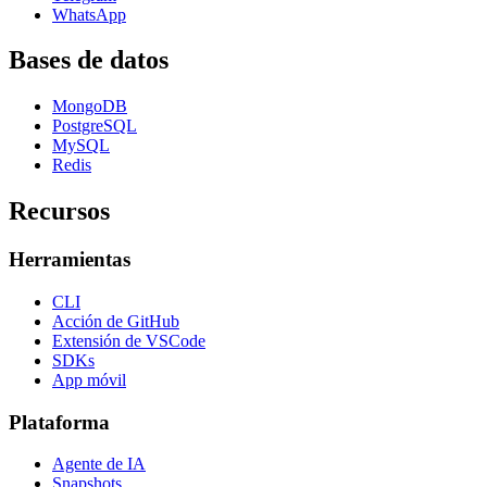
WhatsApp
Bases de datos
MongoDB
PostgreSQL
MySQL
Redis
Recursos
Herramientas
CLI
Acción de GitHub
Extensión de VSCode
SDKs
App móvil
Plataforma
Agente de IA
Snapshots