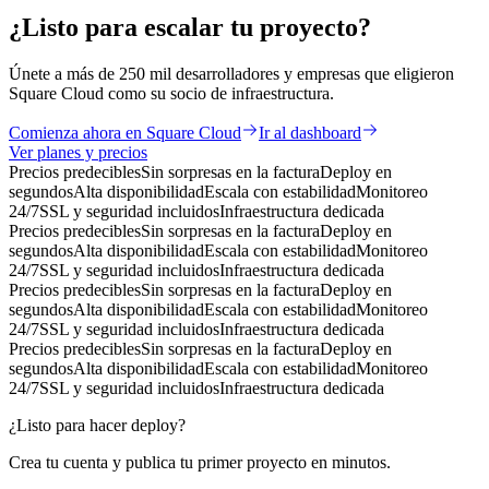
¿Listo para
escalar
tu proyecto?
Únete a más de 250 mil desarrolladores y empresas que eligieron
Square Cloud como su socio de infraestructura.
Comienza ahora en Square Cloud
Ir al dashboard
Ver planes y precios
Precios predecibles
Sin sorpresas en la factura
Deploy en
segundos
Alta disponibilidad
Escala con estabilidad
Monitoreo
24/7
SSL y seguridad incluidos
Infraestructura dedicada
Precios predecibles
Sin sorpresas en la factura
Deploy en
segundos
Alta disponibilidad
Escala con estabilidad
Monitoreo
24/7
SSL y seguridad incluidos
Infraestructura dedicada
Precios predecibles
Sin sorpresas en la factura
Deploy en
segundos
Alta disponibilidad
Escala con estabilidad
Monitoreo
24/7
SSL y seguridad incluidos
Infraestructura dedicada
Precios predecibles
Sin sorpresas en la factura
Deploy en
segundos
Alta disponibilidad
Escala con estabilidad
Monitoreo
24/7
SSL y seguridad incluidos
Infraestructura dedicada
¿Listo para hacer deploy?
Crea tu cuenta y publica tu primer proyecto en minutos.