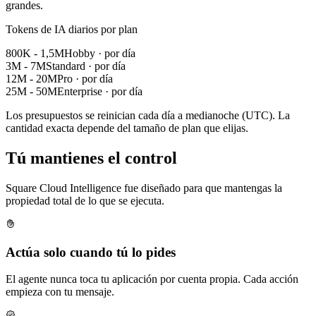
grandes.
Tokens de IA diarios por plan
800K - 1,5M
Hobby
·
por día
3M - 7M
Standard
·
por día
12M - 20M
Pro
·
por día
25M - 50M
Enterprise
·
por día
Los presupuestos se reinician cada día a medianoche (UTC). La
cantidad exacta depende del tamaño de plan que elijas.
Tú mantienes
el control
Square Cloud Intelligence fue diseñado para que mantengas la
propiedad total de lo que se ejecuta.
Actúa solo cuando tú lo pides
El agente nunca toca tu aplicación por cuenta propia. Cada acción
empieza con tu mensaje.