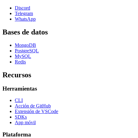
Discord
Telegram
WhatsApp
Bases de datos
MongoDB
PostgreSQL
MySQL
Redis
Recursos
Herramientas
CLI
Acción de GitHub
Extensión de VSCode
SDKs
App móvil
Plataforma