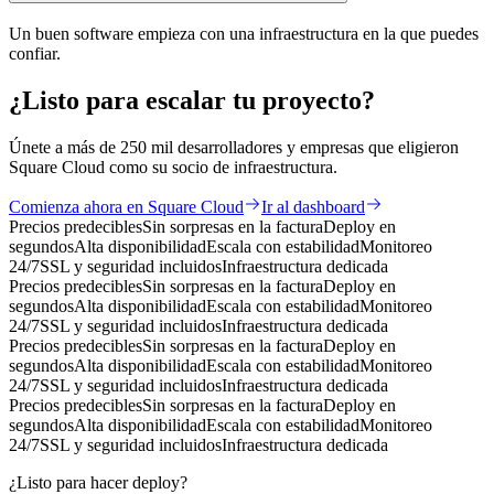
Un buen software empieza con una infraestructura en la que puedes
confiar.
¿Listo para
escalar
tu proyecto?
Únete a más de 250 mil desarrolladores y empresas que eligieron
Square Cloud como su socio de infraestructura.
Comienza ahora en Square Cloud
Ir al dashboard
Precios predecibles
Sin sorpresas en la factura
Deploy en
segundos
Alta disponibilidad
Escala con estabilidad
Monitoreo
24/7
SSL y seguridad incluidos
Infraestructura dedicada
Precios predecibles
Sin sorpresas en la factura
Deploy en
segundos
Alta disponibilidad
Escala con estabilidad
Monitoreo
24/7
SSL y seguridad incluidos
Infraestructura dedicada
Precios predecibles
Sin sorpresas en la factura
Deploy en
segundos
Alta disponibilidad
Escala con estabilidad
Monitoreo
24/7
SSL y seguridad incluidos
Infraestructura dedicada
Precios predecibles
Sin sorpresas en la factura
Deploy en
segundos
Alta disponibilidad
Escala con estabilidad
Monitoreo
24/7
SSL y seguridad incluidos
Infraestructura dedicada
¿Listo para hacer deploy?