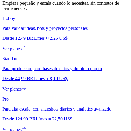
Empieza pequeño y escala cuando lo necesites, sin contratos de
permanencia.
Hobby
Para validar ideas, bots y proyectos personales
Desde
12,49 BRL
/mes
≈
2,25 US$
Ver planes
Standard
Para producción, con bases de datos y dominio propio
Desde
44,99 BRL
/mes
≈
8,10 US$
Ver planes
Pro
Para alta escala, con snapshots diarios y analytics avanzado
Desde
124,99 BRL
/mes
≈
22,50 US$
Ver planes