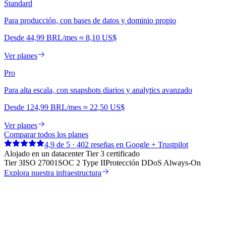
Standard
Para producción, con bases de datos y dominio propio
Desde
44,99 BRL
/mes
≈
8,10 US$
Ver planes
Pro
Para alta escala, con snapshots diarios y analytics avanzado
Desde
124,99 BRL
/mes
≈
22,50 US$
Ver planes
Comparar todos los planes
4,9 de 5 · 402 reseñas en Google + Trustpilot
Alojado en un datacenter Tier 3 certificado
Tier 3
ISO 27001
SOC 2 Type II
Protección DDoS Always-On
Explora nuestra infraestructura