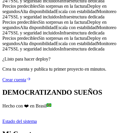
24/7
SSL y seguridad incluidos
Infraestructura dedicada
Precios predecibles
Sin sorpresas en la factura
Deploy en
segundos
Alta disponibilidad
Escala con estabilidad
Monitoreo
24/7
SSL y seguridad incluidos
Infraestructura dedicada
Precios predecibles
Sin sorpresas en la factura
Deploy en
segundos
Alta disponibilidad
Escala con estabilidad
Monitoreo
24/7
SSL y seguridad incluidos
Infraestructura dedicada
Precios predecibles
Sin sorpresas en la factura
Deploy en
segundos
Alta disponibilidad
Escala con estabilidad
Monitoreo
24/7
SSL y seguridad incluidos
Infraestructura dedicada
¿Listo para hacer deploy?
Crea tu cuenta y publica tu primer proyecto en minutos.
Crear cuenta
DEMOCRATIZANDO SUEÑOS
Hecho con ❤️ en Brasil
Estado del sistema