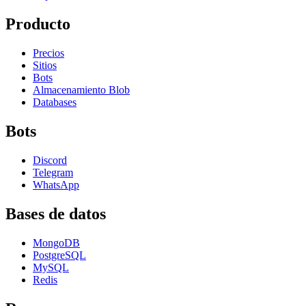
Producto
Precios
Sitios
Bots
Almacenamiento Blob
Databases
Bots
Discord
Telegram
WhatsApp
Bases de datos
MongoDB
PostgreSQL
MySQL
Redis