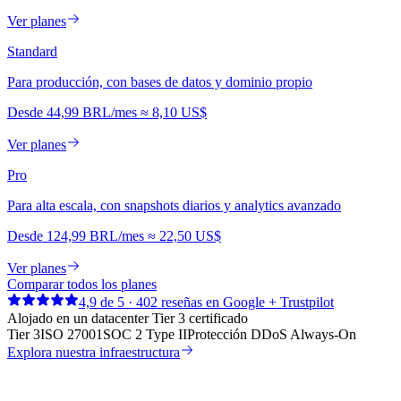
Ver planes
Standard
Para producción, con bases de datos y dominio propio
Desde
44,99 BRL
/mes
≈
8,10 US$
Ver planes
Pro
Para alta escala, con snapshots diarios y analytics avanzado
Desde
124,99 BRL
/mes
≈
22,50 US$
Ver planes
Comparar todos los planes
4,9 de 5 · 402 reseñas en Google + Trustpilot
Alojado en un datacenter Tier 3 certificado
Tier 3
ISO 27001
SOC 2 Type II
Protección DDoS Always-On
Explora nuestra infraestructura