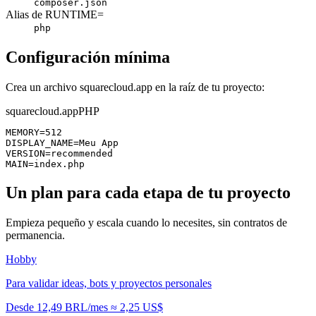
composer.json
Alias de RUNTIME=
php
Configuración mínima
Crea un archivo squarecloud.app en la raíz de tu proyecto:
squarecloud.app
PHP
MEMORY=512

DISPLAY_NAME=Meu App

VERSION=recommended

MAIN=index.php
Un plan para cada etapa de tu proyecto
Empieza pequeño y escala cuando lo necesites, sin contratos de
permanencia.
Hobby
Para validar ideas, bots y proyectos personales
Desde
12,49 BRL
/mes
≈
2,25 US$