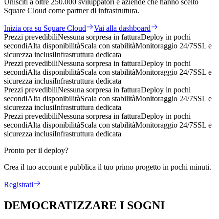
Unisciti a oltre 250.000 sviluppatori e aziende che hanno scelto
Square Cloud come partner di infrastruttura.
Inizia ora su Square Cloud
Vai alla dashboard
Prezzi prevedibili
Nessuna sorpresa in fattura
Deploy in pochi
secondi
Alta disponibilità
Scala con stabilità
Monitoraggio 24/7
SSL e
sicurezza inclusi
Infrastruttura dedicata
Prezzi prevedibili
Nessuna sorpresa in fattura
Deploy in pochi
secondi
Alta disponibilità
Scala con stabilità
Monitoraggio 24/7
SSL e
sicurezza inclusi
Infrastruttura dedicata
Prezzi prevedibili
Nessuna sorpresa in fattura
Deploy in pochi
secondi
Alta disponibilità
Scala con stabilità
Monitoraggio 24/7
SSL e
sicurezza inclusi
Infrastruttura dedicata
Prezzi prevedibili
Nessuna sorpresa in fattura
Deploy in pochi
secondi
Alta disponibilità
Scala con stabilità
Monitoraggio 24/7
SSL e
sicurezza inclusi
Infrastruttura dedicata
Pronto per il deploy?
Crea il tuo account e pubblica il tuo primo progetto in pochi minuti.
Registrati
DEMOCRATIZZARE I SOGNI