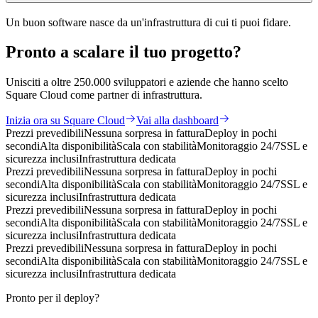
Un buon software nasce da un'infrastruttura di cui ti puoi fidare.
Pronto a
scalare
il tuo progetto?
Unisciti a oltre 250.000 sviluppatori e aziende che hanno scelto
Square Cloud come partner di infrastruttura.
Inizia ora su Square Cloud
Vai alla dashboard
Prezzi prevedibili
Nessuna sorpresa in fattura
Deploy in pochi
secondi
Alta disponibilità
Scala con stabilità
Monitoraggio 24/7
SSL e
sicurezza inclusi
Infrastruttura dedicata
Prezzi prevedibili
Nessuna sorpresa in fattura
Deploy in pochi
secondi
Alta disponibilità
Scala con stabilità
Monitoraggio 24/7
SSL e
sicurezza inclusi
Infrastruttura dedicata
Prezzi prevedibili
Nessuna sorpresa in fattura
Deploy in pochi
secondi
Alta disponibilità
Scala con stabilità
Monitoraggio 24/7
SSL e
sicurezza inclusi
Infrastruttura dedicata
Prezzi prevedibili
Nessuna sorpresa in fattura
Deploy in pochi
secondi
Alta disponibilità
Scala con stabilità
Monitoraggio 24/7
SSL e
sicurezza inclusi
Infrastruttura dedicata
Pronto per il deploy?