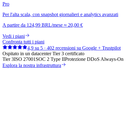
Pro
Per l'alta scala, con snapshot giornalieri e analytics avanzati
A partire da
124,99 BRL
/mese
≈
20,00 €
Vedi i piani
Confronta tutti i piani
4,9 su 5 · 402 recensioni su Google + Trustpilot
Ospitato in un datacenter Tier 3 certificato
Tier 3
ISO 27001
SOC 2 Type II
Protezione DDoS Always-On
Esplora la nostra infrastruttura