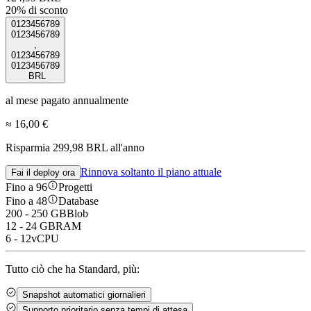
20% di sconto
0
1
2
3
4
5
6
7
8
9
0
1
2
3
4
5
6
7
8
9
,
0
1
2
3
4
5
6
7
8
9
0
1
2
3
4
5
6
7
8
9
BRL
al mese pagato annualmente
≈
16,00 €
Risparmia 299,98 BRL all'anno
Rinnova soltanto il piano attuale
Fai il deploy ora
Fino a 96
Progetti
Fino a 48
Database
200 - 250 GB
Blob
12 - 24 GB
RAM
6 - 12
vCPU
Tutto ciò che ha Standard, più:
Snapshot automatici
giornalieri
Supporto prioritario
senza tempi di attesa