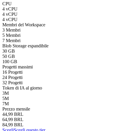
CPU
4 vCPU
4 vCPU
4 vCPU
Membri del Workspace
3 Membri
5 Membri
7 Membri
Blob Storage espandibile
30 GB
50 GB
100 GB
Progetti massimi
16 Progetti
24 Progetti
32 Progetti
Token di IA al giorno
3M
5M
7M
Prezzo mensile
44,99 BRL
64,99 BRL
84,99 BRL
Scegli
Scegli questo tier