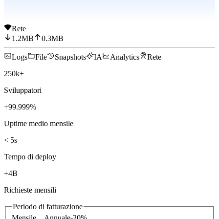
Rete
1.2
MB
0.3
MB
Logs
File
Snapshots
IA
Analytics
Rete
250k+
Sviluppatori
+99.999%
Uptime medio mensile
< 5s
Tempo di deploy
+4B
Richieste mensili
Periodo di fatturazione
Mensile
Annuale
-
20
%