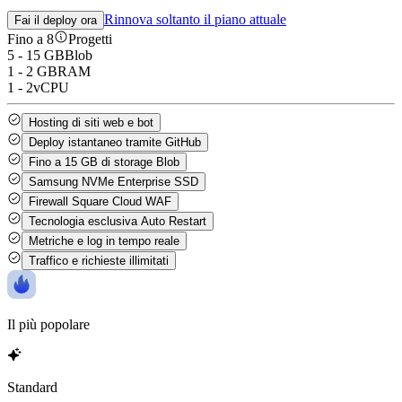
Rinnova soltanto il piano attuale
Fai il deploy ora
Fino a 8
Progetti
5 - 15 GB
Blob
1 - 2 GB
RAM
1 - 2
vCPU
Hosting di
siti web e bot
Deploy istantaneo tramite
GitHub
Fino a 15 GB di
storage Blob
Samsung
NVMe Enterprise SSD
Firewall
Square Cloud WAF
Tecnologia esclusiva
Auto Restart
Metriche e log
in tempo reale
Traffico e richieste
illimitati
Il più popolare
Standard