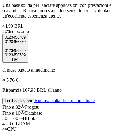
Una base solida per lanciare applicazioni con prestazioni e
scalabilità. Risorse professionali essenziali per la stabilità e
un'eccellente esperienza utente.
44,99 BRL
20% di sconto
0
1
2
3
4
5
6
7
8
9
0
1
2
3
4
5
6
7
8
9
,
0
1
2
3
4
5
6
7
8
9
0
1
2
3
4
5
6
7
8
9
BRL
al mese pagato annualmente
≈
5,76 €
Risparmia 107,98 BRL all'anno
Rinnova soltanto il piano attuale
Fai il deploy ora
Fino a 32
Progetti
Fino a 16
Database
30 - 100 GB
Blob
4 - 8 GB
RAM
4
vCPU