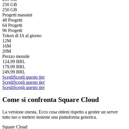
250 GB
250 GB
Progetti massimi
48 Progetti
64 Progetti
96 Progetti
Token di IA al giorno
12M
16M
20M
Prezzo mensile
124,99 BRL
179,99 BRL
249,99 BRL
Scegli
Scegli questo tier
Scegli
Scegli questo tier
Scegli
Scegli questo tier
Come si confronta Square Cloud
La versione onesta. Ecco cosa ottieni rispetto a gestire un server
tutto tuo o mettere insieme una piattaforma generica.
Square Cloud