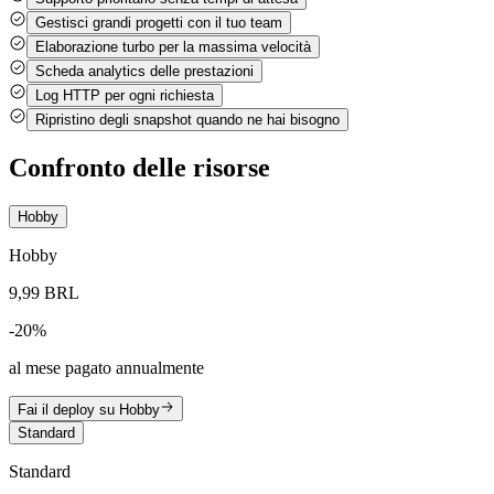
Gestisci grandi progetti
con il tuo team
Elaborazione turbo
per la massima velocità
Scheda
analytics delle prestazioni
Log HTTP
per ogni richiesta
Ripristino degli snapshot
quando ne hai bisogno
Confronto delle risorse
Hobby
Hobby
9,99 BRL
-
20
%
al mese pagato annualmente
Fai il deploy su Hobby
Standard
Standard