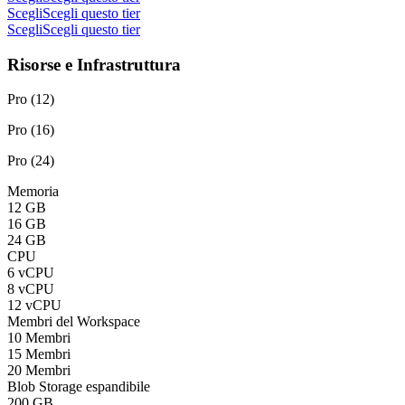
Scegli
Scegli questo tier
Scegli
Scegli questo tier
Risorse e Infrastruttura
Pro (12)
Pro (16)
Pro (24)
Memoria
12 GB
16 GB
24 GB
CPU
6 vCPU
8 vCPU
12 vCPU
Membri del Workspace
10 Membri
15 Membri
20 Membri
Blob Storage espandibile
200 GB