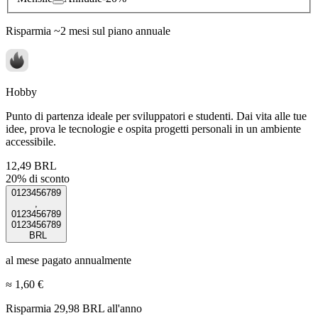
Risparmia ~2 mesi sul piano annuale
Hobby
Punto di partenza ideale per sviluppatori e studenti. Dai vita alle tue
idee, prova le tecnologie e ospita progetti personali in un ambiente
accessibile.
12,49 BRL
20% di sconto
0
1
2
3
4
5
6
7
8
9
,
0
1
2
3
4
5
6
7
8
9
0
1
2
3
4
5
6
7
8
9
BRL
al mese pagato annualmente
≈
1,60 €
Risparmia 29,98 BRL all'anno