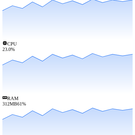
CPU
23.0
%
RAM
312
MB
61
%