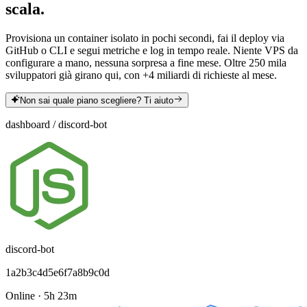
scala.
Provisiona un container isolato in pochi secondi, fai il deploy via
GitHub o CLI e segui metriche e log in tempo reale. Niente VPS da
configurare a mano, nessuna sorpresa a fine mese. Oltre 250 mila
sviluppatori già girano qui, con +4 miliardi di richieste al mese.
Non sai quale piano scegliere? Ti aiuto
dashboard
/
discord-bot
discord-bot
1a2b3c4d5e6f7a8b9c0d
Online
·
5h 23m