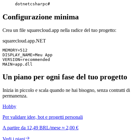
dotnet
csharp
c#
Configurazione minima
Crea un file squarecloud.app nella radice del tuo progetto:
squarecloud.app
.NET
MEMORY=512

DISPLAY_NAME=Meu App

VERSION=recommended

MAIN=app.dll
Un piano per ogni fase del tuo progetto
Inizia in piccolo e scala quando ne hai bisogno, senza contratti di
permanenza.
Hobby
Per validare idee, bot e progetti personali
A partire da
12,49 BRL
/mese
≈
2,00 €
Vedi i piani