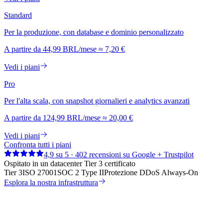
Standard
Per la produzione, con database e dominio personalizzato
A partire da
44,99 BRL
/mese
≈
7,20 €
Vedi i piani
Pro
Per l'alta scala, con snapshot giornalieri e analytics avanzati
A partire da
124,99 BRL
/mese
≈
20,00 €
Vedi i piani
Confronta tutti i piani
4,9 su 5 · 402 recensioni su Google + Trustpilot
Ospitato in un datacenter Tier 3 certificato
Tier 3
ISO 27001
SOC 2 Type II
Protezione DDoS Always-On
Esplora la nostra infrastruttura