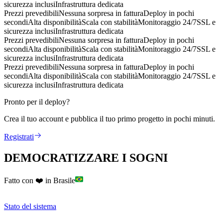
sicurezza inclusi
Infrastruttura dedicata
Prezzi prevedibili
Nessuna sorpresa in fattura
Deploy in pochi
secondi
Alta disponibilità
Scala con stabilità
Monitoraggio 24/7
SSL e
sicurezza inclusi
Infrastruttura dedicata
Prezzi prevedibili
Nessuna sorpresa in fattura
Deploy in pochi
secondi
Alta disponibilità
Scala con stabilità
Monitoraggio 24/7
SSL e
sicurezza inclusi
Infrastruttura dedicata
Prezzi prevedibili
Nessuna sorpresa in fattura
Deploy in pochi
secondi
Alta disponibilità
Scala con stabilità
Monitoraggio 24/7
SSL e
sicurezza inclusi
Infrastruttura dedicata
Pronto per il deploy?
Crea il tuo account e pubblica il tuo primo progetto in pochi minuti.
Registrati
DEMOCRATIZZARE I SOGNI
Fatto con ❤️ in Brasile
Stato del sistema