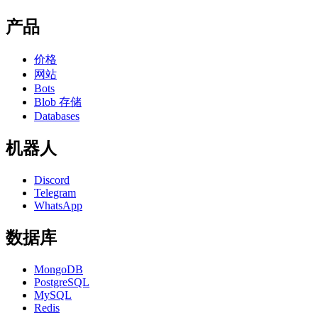
产品
价格
网站
Bots
Blob 存储
Databases
机器人
Discord
Telegram
WhatsApp
数据库
MongoDB
PostgreSQL
MySQL
Redis