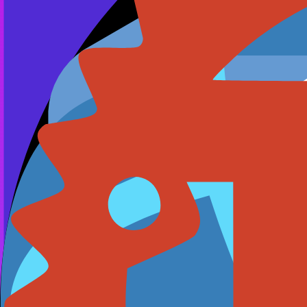
不仅仅是
关系型表
PostgreSQL 内置了强大的原生功能，无需扩展即可将数据
GiST 索引
高级索引
通用搜索树索引，支持范围、几何和邻近搜索等复杂数据类型，Pos
JSONB 和 GIN 索引
半结构化数据
使用 JSONB 类型高效存储和查询 JSON 数据，并通过 GI