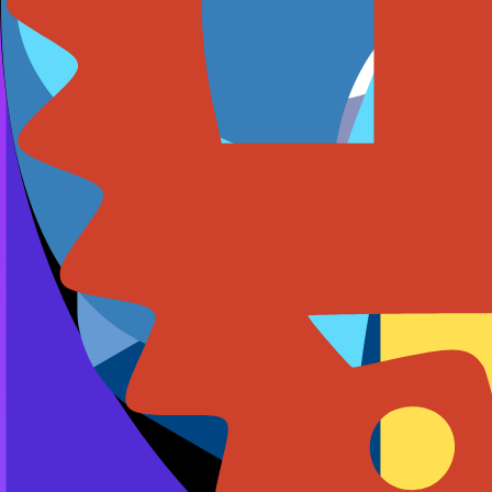
MVCC
并发控制
真正的多版本并发控制：读操作永不阻塞写操作，写操作永不
Full Text Search
文本搜索
无需额外外部服务即可实现文档索引、词干提取和排序。
搭配其他服务使用
同一个面板、同一套基础设施、同一张账单。
运行时
托管使用你数据的 API 或机器人，秒级部署。