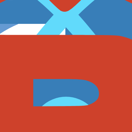
库转变为高性能数据平台。
tgreSQL 原生内置。
N 索引加速查找，无需任何扩展。