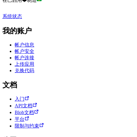
在巴西用❤️制造
系统状态
我的账户
帐户信息
帐户安全
帐户连接
上传应用
兑换代码
文档
入门
API文档
Blob文档
平台
限制与约束