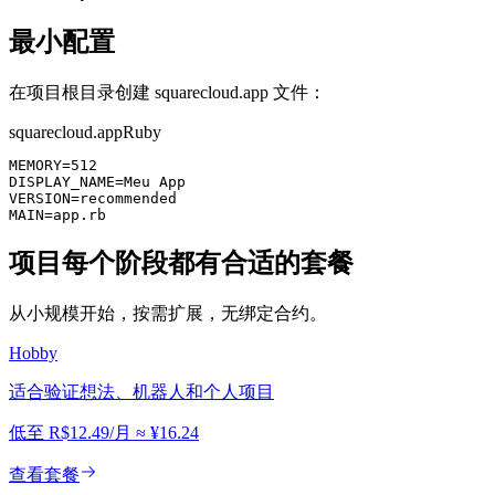
最小配置
在项目根目录创建 squarecloud.app 文件：
squarecloud.app
Ruby
MEMORY=512

DISPLAY_NAME=Meu App

VERSION=recommended

MAIN=app.rb
项目每个阶段都有合适的套餐
从小规模开始，按需扩展，无绑定合约。
Hobby
适合验证想法、机器人和个人项目
低至
R$12.49
/月
≈
¥16.24
查看套餐