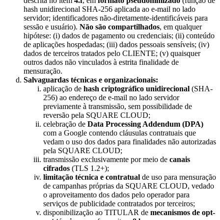
descrita no item
4.f
, em
formato pseudonimizado
(função de
hash unidirecional SHA-256 aplicada ao e-mail no lado
servidor; identificadores não-diretamente-identificáveis para
sessão e usuário).
Não são compartilhados
, em qualquer
hipótese: (i) dados de pagamento ou credenciais; (ii) conteúdo
de aplicações hospedadas; (iii) dados pessoais sensíveis; (iv)
dados de terceiros tratados pelo CLIENTE; (v) quaisquer
outros dados não vinculados à estrita finalidade de
mensuração.
Salvaguardas técnicas e organizacionais:
aplicação de
hash criptográfico unidirecional
(SHA-
256) ao endereço de e-mail no lado servidor
previamente à transmissão, sem possibilidade de
reversão pela SQUARE CLOUD;
celebração de
Data Processing Addendum (DPA)
com a Google contendo cláusulas contratuais que
vedam o uso dos dados para finalidades não autorizadas
pela SQUARE CLOUD;
transmissão exclusivamente por meio de
canais
cifrados
(TLS 1.2+);
limitação técnica e contratual
de uso para mensuração
de campanhas próprias da SQUARE CLOUD, vedado
o aproveitamento dos dados pelo operador para
serviços de publicidade contratados por terceiros;
disponibilização ao TITULAR de
mecanismos de opt-