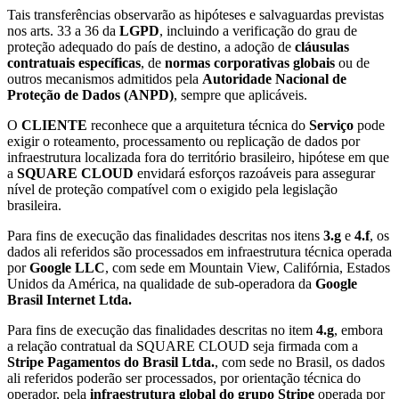
Tais transferências observarão as hipóteses e salvaguardas previstas
nos arts. 33 a 36 da
LGPD
, incluindo a verificação do grau de
proteção adequado do país de destino, a adoção de
cláusulas
contratuais específicas
, de
normas corporativas globais
ou de
outros mecanismos admitidos pela
Autoridade Nacional de
Proteção de Dados (ANPD)
, sempre que aplicáveis.
O
CLIENTE
reconhece que a arquitetura técnica do
Serviço
pode
exigir o roteamento, processamento ou replicação de dados por
infraestrutura localizada fora do território brasileiro, hipótese em que
a
SQUARE CLOUD
envidará esforços razoáveis para assegurar
nível de proteção compatível com o exigido pela legislação
brasileira.
Para fins de execução das finalidades descritas nos itens
3.g
e
4.f
, os
dados ali referidos são processados em infraestrutura técnica operada
por
Google LLC
, com sede em Mountain View, Califórnia, Estados
Unidos da América, na qualidade de sub-operadora da
Google
Brasil Internet Ltda.
Para fins de execução das finalidades descritas no item
4.g
, embora
a relação contratual da SQUARE CLOUD seja firmada com a
Stripe Pagamentos do Brasil Ltda.
, com sede no Brasil, os dados
ali referidos poderão ser processados, por orientação técnica do
operador, pela
infraestrutura global do grupo Stripe
operada por