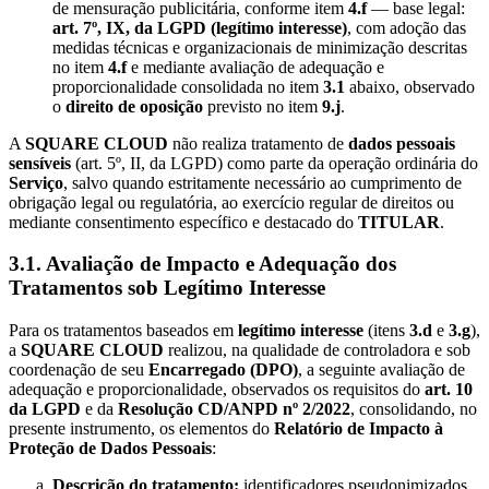
de mensuração publicitária, conforme item
4.f
— base legal:
art. 7º, IX, da LGPD (legítimo interesse)
, com adoção das
medidas técnicas e organizacionais de minimização descritas
no item
4.f
e mediante avaliação de adequação e
proporcionalidade consolidada no item
3.1
abaixo, observado
o
direito de oposição
previsto no item
9.j
.
A
SQUARE CLOUD
não realiza tratamento de
dados pessoais
sensíveis
(art. 5º, II, da LGPD) como parte da operação ordinária do
Serviço
, salvo quando estritamente necessário ao cumprimento de
obrigação legal ou regulatória, ao exercício regular de direitos ou
mediante consentimento específico e destacado do
TITULAR
.
3.1. Avaliação de Impacto e Adequação dos
Tratamentos sob Legítimo Interesse
Para os tratamentos baseados em
legítimo interesse
(itens
3.d
e
3.g
),
a
SQUARE CLOUD
realizou, na qualidade de controladora e sob
coordenação de seu
Encarregado (DPO)
, a seguinte avaliação de
adequação e proporcionalidade, observados os requisitos do
art. 10
da LGPD
e da
Resolução CD/ANPD nº 2/2022
, consolidando, no
presente instrumento, os elementos do
Relatório de Impacto à
Proteção de Dados Pessoais
:
Descrição do tratamento:
identificadores pseudonimizados