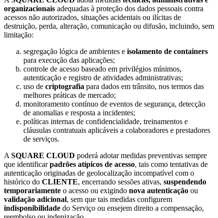
organizacionais
adequadas à proteção dos dados pessoais contra
acessos não autorizados, situações acidentais ou ilícitas de
destruição, perda, alteração, comunicação ou difusão, incluindo, sem
limitação:
segregação lógica de ambientes e
isolamento de containers
para execução das aplicações;
controle de acesso baseado em privilégios mínimos,
autenticação e registro de atividades administrativas;
uso de
criptografia
para dados em trânsito, nos termos das
melhores práticas de mercado;
monitoramento contínuo de eventos de segurança, detecção
de anomalias e resposta a incidentes;
políticas internas de confidencialidade, treinamentos e
cláusulas contratuais aplicáveis a colaboradores e prestadores
de serviços.
A
SQUARE CLOUD
poderá adotar medidas preventivas sempre
que identificar
padrões atípicos de acesso
, tais como tentativas de
autenticação originadas de geolocalização incompatível com o
histórico do
CLIENTE
, encerrando sessões ativas,
suspendendo
temporariamente
o acesso ou exigindo
nova autenticação
ou
validação adicional
, sem que tais medidas configurem
indisponibilidade
do Serviço ou ensejem direito a compensação,
reembolso ou indenização.