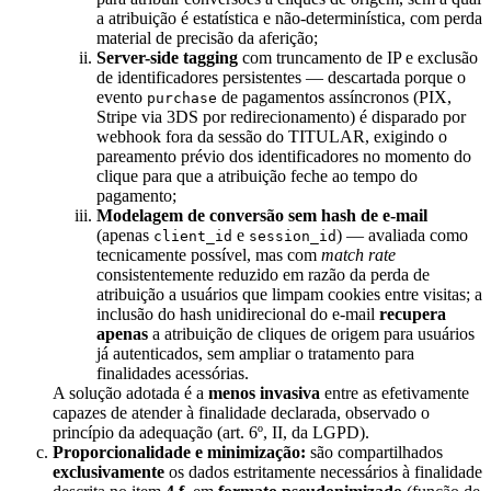
a atribuição é estatística e não-determinística, com perda
material de precisão da aferição;
Server-side tagging
com truncamento de IP e exclusão
de identificadores persistentes — descartada porque o
evento
de pagamentos assíncronos (PIX,
purchase
Stripe via 3DS por redirecionamento) é disparado por
webhook fora da sessão do TITULAR, exigindo o
pareamento prévio dos identificadores no momento do
clique para que a atribuição feche ao tempo do
pagamento;
Modelagem de conversão sem hash de e-mail
(apenas
e
) — avaliada como
client_id
session_id
tecnicamente possível, mas com
match rate
consistentemente reduzido em razão da perda de
atribuição a usuários que limpam cookies entre visitas; a
inclusão do hash unidirecional do e-mail
recupera
apenas
a atribuição de cliques de origem para usuários
já autenticados, sem ampliar o tratamento para
finalidades acessórias.
A solução adotada é a
menos invasiva
entre as efetivamente
capazes de atender à finalidade declarada, observado o
princípio da adequação (art. 6º, II, da LGPD).
Proporcionalidade e minimização:
são compartilhados
exclusivamente
os dados estritamente necessários à finalidade