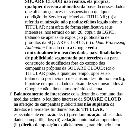
SQUARE CLOUD não realiza, ela própria,
qualquer decisão automatizada
baseada nesses dados
que afete preço, acesso, suspensão ou qualquer
condição do Serviço aplicável ao TITULAR; (b) a
referida otimização
não produz efeitos legais
sobre o
TITULAR nem afeta de forma significativa seus
interesses, nos termos do art. 20,
caput
, da LGPD,
tratando-se apenas de exposição publicitária de
produtos da SQUARE CLOUD; (c) o
Data Processing
Addendum
firmado com a Google
veda
contratualmente o uso dos dados para finalidades
de publicidade segmentada por terceiros
ou para
construção de audiências fora do escopo das
campanhas próprias da SQUARE CLOUD; (d) o
TITULAR pode, a qualquer tempo, opor-se ao
tratamento por meio do mecanismo descrito no item
9.j
,
hipótese em que os dados deixam de ser transmitidos à
Google e não alimentam o referido sistema.
Balanceamento de interesses:
considerando o conjunto das
medidas acima, o legítimo interesse da
SQUARE CLOUD
na aferição de campanhas publicitárias
não suplanta
os
direitos e liberdades fundamentais do
TITULAR
,
especialmente em razão de: (i) pseudonimização robusta dos
dados compartilhados; (ii) vedação contratual ao operador;
(iii)
direito de oposição
explicitamente garantido pelo item