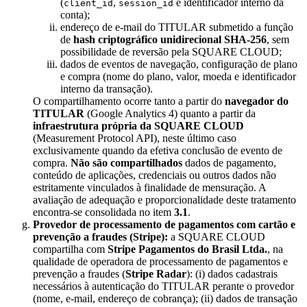
(
,
e identificador interno da
client_id
session_id
conta);
endereço de e-mail do TITULAR submetido a função
de
hash criptográfico unidirecional SHA-256
, sem
possibilidade de reversão pela SQUARE CLOUD;
dados de eventos de navegação, configuração de plano
e compra (nome do plano, valor, moeda e identificador
interno da transação).
O compartilhamento ocorre tanto a partir do
navegador do
TITULAR
(Google Analytics 4) quanto a partir da
infraestrutura própria da SQUARE CLOUD
(Measurement Protocol API), neste último caso
exclusivamente quando da efetiva conclusão de evento de
compra.
Não são compartilhados
dados de pagamento,
conteúdo de aplicações, credenciais ou outros dados não
estritamente vinculados à finalidade de mensuração. A
avaliação de adequação e proporcionalidade deste tratamento
encontra-se consolidada no item
3.1
.
Provedor de processamento de pagamentos com cartão e
prevenção a fraudes (Stripe):
a SQUARE CLOUD
compartilha com
Stripe Pagamentos do Brasil Ltda.
, na
qualidade de operadora de processamento de pagamentos e
prevenção a fraudes (
Stripe Radar
): (i) dados cadastrais
necessários à autenticação do TITULAR perante o provedor
(nome, e-mail, endereço de cobrança); (ii) dados de transação