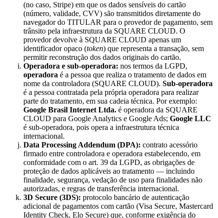
(no caso, Stripe) em que os dados sensíveis do cartão
(número, validade, CVV) são transmitidos diretamente do
navegador do TITULAR para o provedor de pagamento, sem
trânsito pela infraestrutura da SQUARE CLOUD. O
provedor devolve à SQUARE CLOUD apenas um
identificador opaco (
token
) que representa a transação, sem
permitir reconstrução dos dados originais do cartão.
Operadora e sub-operadora:
nos termos da LGPD,
operadora
é a pessoa que realiza o tratamento de dados em
nome da controladora (SQUARE CLOUD).
Sub-operadora
é a pessoa contratada pela própria operadora para realizar
parte do tratamento, em sua cadeia técnica. Por exemplo:
Google Brasil Internet Ltda.
é operadora da SQUARE
CLOUD para Google Analytics e Google Ads;
Google LLC
é sub-operadora, pois opera a infraestrutura técnica
internacional.
Data Processing Addendum (DPA):
contrato acessório
firmado entre controladora e operadora estabelecendo, em
conformidade com o art. 39 da LGPD, as obrigações de
proteção de dados aplicáveis ao tratamento — incluindo
finalidade, segurança, vedação de uso para finalidades não
autorizadas, e regras de transferência internacional.
3D Secure (3DS):
protocolo bancário de autenticação
adicional de pagamentos com cartão (Visa Secure, Mastercard
Identity Check, Elo Secure) que, conforme exigência do