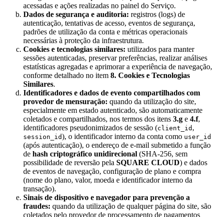
acessadas e ações realizadas no painel do Serviço.
Dados de segurança e auditoria:
registros (logs) de
autenticação, tentativas de acesso, eventos de segurança,
padrões de utilização da conta e métricas operacionais
necessárias à proteção da infraestrutura.
Cookies e tecnologias similares:
utilizados para manter
sessões autenticadas, preservar preferências, realizar análises
estatísticas agregadas e aprimorar a experiência de navegação,
conforme detalhado no item
8. Cookies e Tecnologias
Similares
.
Identificadores e dados de evento compartilhados com
provedor de mensuração:
quando da utilização do site,
especialmente em estado autenticado, são automaticamente
coletados e compartilhados, nos termos dos itens
3.g
e
4.f
,
identificadores pseudonimizados de sessão (
,
client_id
), o identificador interno da conta como
session_id
user_id
(após autenticação), o endereço de e-mail submetido a função
de
hash criptográfico unidirecional
(SHA-256, sem
possibilidade de reversão pela
SQUARE CLOUD
) e dados
de eventos de navegação, configuração de plano e compra
(nome do plano, valor, moeda e identificador interno da
transação).
Sinais de dispositivo e navegador para prevenção a
fraudes:
quando da utilização de qualquer página do site, são
coletados pelo provedor de processamento de pagamentos