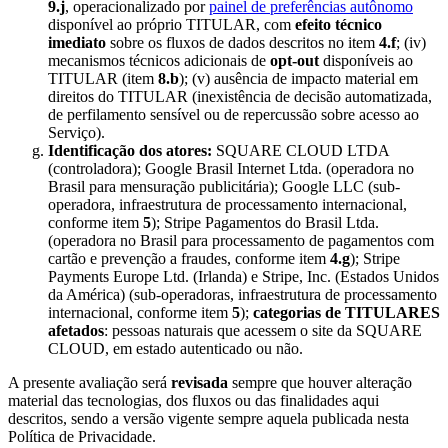
9.j
, operacionalizado por
painel de preferências autônomo
disponível ao próprio TITULAR, com
efeito técnico
imediato
sobre os fluxos de dados descritos no item
4.f
; (iv)
mecanismos técnicos adicionais de
opt-out
disponíveis ao
TITULAR (item
8.b
); (v) ausência de impacto material em
direitos do TITULAR (inexistência de decisão automatizada,
de perfilamento sensível ou de repercussão sobre acesso ao
Serviço).
Identificação dos atores:
SQUARE CLOUD LTDA
(controladora); Google Brasil Internet Ltda. (operadora no
Brasil para mensuração publicitária); Google LLC (sub-
operadora, infraestrutura de processamento internacional,
conforme item
5
); Stripe Pagamentos do Brasil Ltda.
(operadora no Brasil para processamento de pagamentos com
cartão e prevenção a fraudes, conforme item
4.g
); Stripe
Payments Europe Ltd. (Irlanda) e Stripe, Inc. (Estados Unidos
da América) (sub-operadoras, infraestrutura de processamento
internacional, conforme item
5
);
categorias de TITULARES
afetados
: pessoas naturais que acessem o site da SQUARE
CLOUD, em estado autenticado ou não.
A presente avaliação será
revisada
sempre que houver alteração
material das tecnologias, dos fluxos ou das finalidades aqui
descritos, sendo a versão vigente sempre aquela publicada nesta
Política de Privacidade.