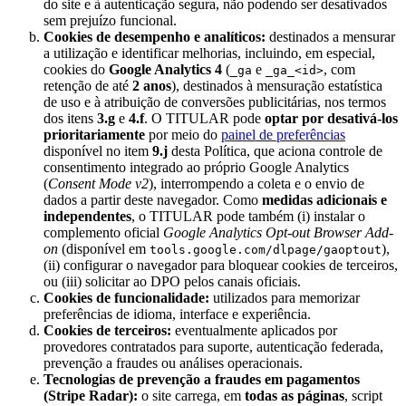
do site e à autenticação segura, não podendo ser desativados
sem prejuízo funcional.
Cookies de desempenho e analíticos:
destinados a mensurar
a utilização e identificar melhorias, incluindo, em especial,
cookies do
Google Analytics 4
(
e
, com
_ga
_ga_<id>
retenção de até
2 anos
), destinados à mensuração estatística
de uso e à atribuição de conversões publicitárias, nos termos
dos itens
3.g
e
4.f
. O TITULAR pode
optar por desativá-los
prioritariamente
por meio do
painel de preferências
disponível no item
9.j
desta Política, que aciona controle de
consentimento integrado ao próprio Google Analytics
(
Consent Mode v2
), interrompendo a coleta e o envio de
dados a partir deste navegador. Como
medidas adicionais e
independentes
, o TITULAR pode também (i) instalar o
complemento oficial
Google Analytics Opt-out Browser Add-
on
(disponível em
),
tools.google.com/dlpage/gaoptout
(ii) configurar o navegador para bloquear cookies de terceiros,
ou (iii) solicitar ao DPO pelos canais oficiais.
Cookies de funcionalidade:
utilizados para memorizar
preferências de idioma, interface e experiência.
Cookies de terceiros:
eventualmente aplicados por
provedores contratados para suporte, autenticação federada,
prevenção a fraudes ou análises operacionais.
Tecnologias de prevenção a fraudes em pagamentos
(Stripe Radar):
o site carrega, em
todas as páginas
, script