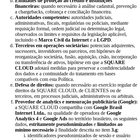
Entidades de proteção ao crédito e instituições
financeiras:
quando necessário à análise cadastral, prevenção
a chargebacks, cobrança e conciliação financeira.
Autoridades competentes:
autoridades judiciais,
administrativas, fiscais, regulatórias ou policiais, mediante
requisição formal, ordem judicial ou determinação legal,
observados os limites e requisitos da legislação aplicável,
incluindo o
Marco Civil da Internet
e a
LGPD
.
Terceiros em operações societárias:
potenciais adquirentes,
sucessores, investidores ou parceiros, em hipóteses de
reorganização societária, fusão, aquisição, cisão, incorporação
ou transferência de ativos, hipótese em que a
SQUARE
CLOUD
adotará medidas para preservar a confidencialidade
dos dados e a continuidade do tratamento em bases
compatíveis com esta Política.
Defesa de direitos:
quando necessário ao exercício regular de
direitos da SQUARE CLOUD, de CLIENTES ou de
terceiros, em processos judiciais, administrativos ou arbitrais.
Provedor de analytics e mensuração publicitária (Google):
a SQUARE CLOUD compartilha com
Google Brasil
Internet Ltda.
, na qualidade de operadora de
Google
Analytics 4
e
Google Ads
no território brasileiro, os seguintes
dados,
estritamente pseudonimizados
e
limitados ao
mínimo necessário
à finalidade descrita no item
3.g
:
identificadores pseudonimizados de sessão e usuário