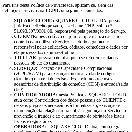
Para fins desta Política de Privacidade, aplicam-se, além das
definições previstas na
LGPD
, os seguintes conceitos:
SQUARE CLOUD:
SQUARE CLOUD LTDA, pessoa
jurídica de direito privado, inscrita no CNPJ sob o nº
51.893.307/0001-08, responsável pela prestação do Serviço.
CLIENTE:
pessoa física ou jurídica que realiza cadastro,
contrata e/ou utiliza o Serviço, sendo integralmente
responsável pelas aplicações, códigos, conteúdos e dados por
ela processados na infraestrutura.
TITULAR:
pessoa natural a quem se referem os dados
pessoais objeto do tratamento.
SERVIÇO:
Locação de Capacidade Computacional
(vCPU/RAM) para execução automatizada de códigos
(Runtime) em containers isolados, incluindo recursos
acessórios de distribuição de conteúdo (CDN) e entrada/saída
(I/O).
CONTROLADORA:
nesta Política, a SQUARE CLOUD
atua como Controladora dos dados pessoais do CLIENTE e
de seus prepostos necessários à formalização, execução e
manutenção da relação contratual, à segurança do Serviço, à
prevenção a fraudes e ao cumprimento de obrigações legais,
fiscais e regulatórias.
OPERADORA:
a SQUARE CLOUD atua, como regra
geral, como Operadora em relação aos dados pessoais tratados