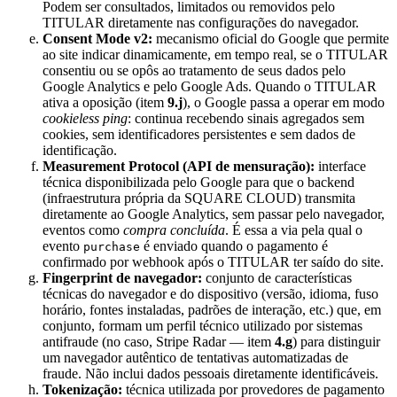
Podem ser consultados, limitados ou removidos pelo
TITULAR diretamente nas configurações do navegador.
Consent Mode v2:
mecanismo oficial do Google que permite
ao site indicar dinamicamente, em tempo real, se o TITULAR
consentiu ou se opôs ao tratamento de seus dados pelo
Google Analytics e pelo Google Ads. Quando o TITULAR
ativa a oposição (item
9.j
), o Google passa a operar em modo
cookieless ping
: continua recebendo sinais agregados sem
cookies, sem identificadores persistentes e sem dados de
identificação.
Measurement Protocol (API de mensuração):
interface
técnica disponibilizada pelo Google para que o backend
(infraestrutura própria da SQUARE CLOUD) transmita
diretamente ao Google Analytics, sem passar pelo navegador,
eventos como
compra concluída
. É essa a via pela qual o
evento
é enviado quando o pagamento é
purchase
confirmado por webhook após o TITULAR ter saído do site.
Fingerprint de navegador:
conjunto de características
técnicas do navegador e do dispositivo (versão, idioma, fuso
horário, fontes instaladas, padrões de interação, etc.) que, em
conjunto, formam um perfil técnico utilizado por sistemas
antifraude (no caso, Stripe Radar — item
4.g
) para distinguir
um navegador autêntico de tentativas automatizadas de
fraude. Não inclui dados pessoais diretamente identificáveis.
Tokenização:
técnica utilizada por provedores de pagamento