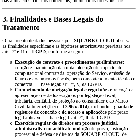
das aplicações para fins comerciais, publicitários ou estatísticos.
3. Finalidades e Bases Legais do
Tratamento
O tratamento de dados pessoais pela
SQUARE CLOUD
observa
as finalidades específicas e as hipóteses autorizativas previstas nos
arts. 7º e 11 da
LGPD
, conforme a seguir:
Execução do contrato e procedimentos preliminares:
criação e manutenção da conta, alocação de capacidade
computacional contratada, operação do Serviço, emissão de
faturas e documentos fiscais, bem como atendimento técnico e
comercial — base legal: art. 7º, V, da LGPD.
Cumprimento de obrigação legal e regulatória:
retenção e
apresentação de dados exigidos por legislação fiscal,
tributária, contábil, de proteção ao consumidor e ao Marco
Civil da Internet (
Lei nº 12.965/2014
), incluindo a guarda de
registros de conexão e de acesso a aplicações
pelo prazo
legal aplicável — base legal: art. 7º, II, da LGPD.
Exercício regular de direitos em processo judicial,
administrativo ou arbitral:
produção de prova, instrução
processual e defesa de direitos da SQUARE CLOUD, de