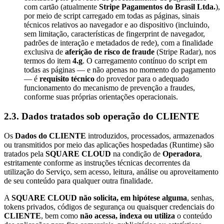
com cartão (atualmente
Stripe Pagamentos do Brasil Ltda.
),
por meio de script carregado em todas as páginas, sinais
técnicos relativos ao navegador e ao dispositivo (incluindo,
sem limitação, características de fingerprint de navegador,
padrões de interação e metadados de rede), com a finalidade
exclusiva de
aferição de risco de fraude
(Stripe Radar), nos
termos do item
4.g
. O carregamento contínuo do script em
todas as páginas — e não apenas no momento do pagamento
— é
requisito técnico
do provedor para o adequado
funcionamento do mecanismo de prevenção a fraudes,
conforme suas próprias orientações operacionais.
2.3. Dados tratados sob operação do CLIENTE
Os
Dados do CLIENTE
introduzidos, processados, armazenados
ou transmitidos por meio das aplicações hospedadas (Runtime) são
tratados pela
SQUARE CLOUD
na condição de
Operadora
,
estritamente conforme as instruções técnicas decorrentes da
utilização do Serviço, sem acesso, leitura, análise ou aproveitamento
de seu conteúdo para qualquer outra finalidade.
A
SQUARE CLOUD
não solicita, em hipótese alguma
, senhas,
tokens privados, códigos de segurança ou quaisquer credenciais do
CLIENTE
, bem como
não acessa, indexa ou utiliza
o conteúdo