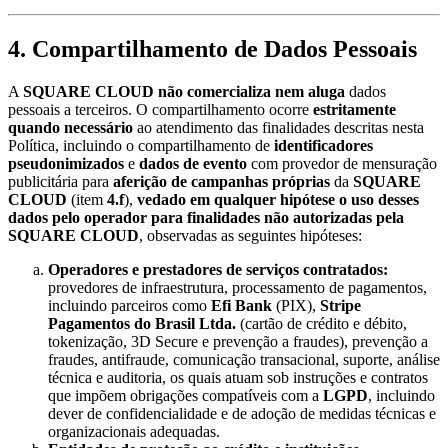
4. Compartilhamento de Dados Pessoais
A
SQUARE CLOUD
não comercializa nem aluga
dados
pessoais a terceiros. O compartilhamento ocorre
estritamente
quando necessário
ao atendimento das finalidades descritas nesta
Política, incluindo o compartilhamento de
identificadores
pseudonimizados
e
dados de evento
com provedor de mensuração
publicitária para
aferição de campanhas próprias
da
SQUARE
CLOUD
(item
4.f
),
vedado em qualquer hipótese o uso desses
dados pelo operador para finalidades não autorizadas pela
SQUARE CLOUD
, observadas as seguintes hipóteses:
Operadores e prestadores de serviços contratados:
provedores de infraestrutura, processamento de pagamentos,
incluindo parceiros como
Efi Bank
(PIX),
Stripe
Pagamentos do Brasil Ltda.
(cartão de crédito e débito,
tokenização, 3D Secure e prevenção a fraudes), prevenção a
fraudes, antifraude, comunicação transacional, suporte, análise
técnica e auditoria, os quais atuam sob instruções e contratos
que impõem obrigações compatíveis com a
LGPD
, incluindo
dever de confidencialidade e de adoção de medidas técnicas e
organizacionais adequadas.