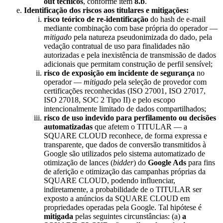
out técnicos
, conforme item
8.b
.
Identificação dos riscos aos titulares e mitigações:
risco teórico de re-identificação
do hash de e-mail
mediante combinação com base própria do operador —
mitigado
pela natureza pseudonimizada do dado, pela
vedação contratual de uso para finalidades não
autorizadas e pela inexistência de transmissão de dados
adicionais que permitam construção de perfil sensível;
risco de exposição em incidente de segurança
no
operador —
mitigado
pela seleção de provedor com
certificações reconhecidas (ISO 27001, ISO 27017,
ISO 27018, SOC 2 Tipo II) e pelo escopo
intencionalmente limitado de dados compartilhados;
risco de uso indevido para perfilamento ou decisões
automatizadas
que afetem o TITULAR — a
SQUARE CLOUD reconhece, de forma expressa e
transparente, que dados de conversão transmitidos à
Google são utilizados pelo sistema automatizado de
otimização de lances (
bidder
) do
Google Ads
para fins
de aferição e otimização das campanhas próprias da
SQUARE CLOUD, podendo influenciar,
indiretamente, a probabilidade de o TITULAR ser
exposto a anúncios da SQUARE CLOUD em
propriedades operadas pela Google. Tal hipótese é
mitigada
pelas seguintes circunstâncias: (a)
a