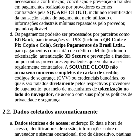
necessários à confirmação, conciliação e prevenção a fraudes
em pagamentos realizados por provedores externos
contratados pela
SQUARE CLOUD
, incluindo identificador
da transação, status do pagamento, meio utilizado e
informações cadastrais mínimas repassadas pelo provedor,
quando aplicável.
Os pagamentos poderão ser processados por parceiros como
Efi Bank
, para transações via
PIX
(incluindo
QR Code
e
Pix Copia e Cola
),
Stripe Pagamentos do Brasil Ltda.
,
para pagamentos com cartão de crédito e débito (incluindo
tokenização, autenticação
3D Secure
e prevenção a fraudes),
ou por outros provedores equivalentes que venham a ser
regularmente contratados. A
SQUARE CLOUD
não
armazena números completos de cartão de crédito
,
códigos de segurança (CVV) ou credenciais bancárias, os
quais são tratados
diretamente
pelos respectivos provedores
de pagamento, por meio de mecanismos de
tokenização no
lado do navegador
, de acordo com suas próprias políticas de
privacidade e segurança.
2.2. Dados coletados automaticamente
Dados técnicos e de acesso:
endereço IP, data e hora de
acesso, identificadores de sessão, informações sobre o
navegador e sistema operacional, tipo de dispositivo, páginas