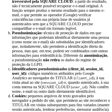
irreversível pela SQUARE CLOUD
: a partir do resultado,
não é tecnicamente possível recuperar o e-mail original. A
função sempre produz o mesmo resultado para o mesmo e-
mail, o que permite ao operador (Google) verificar
coincidências com sua própria base de usuários já
autenticados sem que a SQUARE CLOUD precise
compartilhar o e-mail em formato legível.
Pseudonimização:
técnica de proteção de dados em que
informações que poderiam identificar diretamente uma pessoa
(como nome ou e-mail) são substituídas por identificadores
que,
isoladamente
, não permitem a identificação direta da
pessoa, mas que, em tese, podem ser combinados com outras
informações para reidentificá-la. Diferente da
anonimização
,
a pseudonimização
não retira
os dados do regime de
proteção da LGPD.
Identificadores pseudonimizados (client_id, session_id,
user_id):
códigos numéricos atribuídos pelo Google
Analytics ao navegador do TITULAR (
), à sua
client_id
visita atual ao site (
) e, quando autenticado, à sua
session_id
conta interna na SQUARE CLOUD (
). Não contêm
user_id
nome, e-mail ou outro dado diretamente identificável.
Cookies:
pequenos arquivos de texto gravados pelo
navegador a pedido do site, que permitem ao site reconhecer o
TITULAR em visitas subsequentes para fins variados (manter
sessão autenticada, lembrar preferências, mensurar audiência).