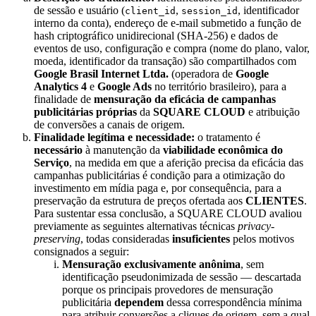
de sessão e usuário (
,
, identificador
client_id
session_id
interno da conta), endereço de e-mail submetido a função de
hash criptográfico unidirecional (SHA-256) e dados de
eventos de uso, configuração e compra (nome do plano, valor,
moeda, identificador da transação) são compartilhados com
Google Brasil Internet Ltda.
(operadora de
Google
Analytics 4
e
Google Ads
no território brasileiro), para a
finalidade de
mensuração da eficácia de campanhas
publicitárias próprias
da
SQUARE CLOUD
e atribuição
de conversões a canais de origem.
Finalidade legítima e necessidade:
o tratamento é
necessário
à manutenção da
viabilidade econômica do
Serviço
, na medida em que a aferição precisa da eficácia das
campanhas publicitárias é condição para a otimização do
investimento em mídia paga e, por consequência, para a
preservação da estrutura de preços ofertada aos
CLIENTES
.
Para sustentar essa conclusão, a SQUARE CLOUD avaliou
previamente as seguintes alternativas técnicas
privacy-
preserving
, todas consideradas
insuficientes
pelos motivos
consignados a seguir:
Mensuração exclusivamente anônima
, sem
identificação pseudonimizada de sessão — descartada
porque os principais provedores de mensuração
publicitária
dependem
dessa correspondência mínima
para atribuir conversões a cliques de origem, sem a qual