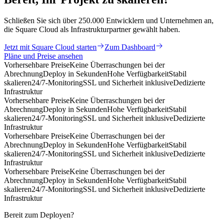
Schließen Sie sich über 250.000 Entwicklern und Unternehmen an,
die Square Cloud als Infrastrukturpartner gewählt haben.
Jetzt mit Square Cloud starten
Zum Dashboard
Pläne und Preise ansehen
Vorhersehbare Preise
Keine Überraschungen bei der
Abrechnung
Deploy in Sekunden
Hohe Verfügbarkeit
Stabil
skalieren
24/7-Monitoring
SSL und Sicherheit inklusive
Dedizierte
Infrastruktur
Vorhersehbare Preise
Keine Überraschungen bei der
Abrechnung
Deploy in Sekunden
Hohe Verfügbarkeit
Stabil
skalieren
24/7-Monitoring
SSL und Sicherheit inklusive
Dedizierte
Infrastruktur
Vorhersehbare Preise
Keine Überraschungen bei der
Abrechnung
Deploy in Sekunden
Hohe Verfügbarkeit
Stabil
skalieren
24/7-Monitoring
SSL und Sicherheit inklusive
Dedizierte
Infrastruktur
Vorhersehbare Preise
Keine Überraschungen bei der
Abrechnung
Deploy in Sekunden
Hohe Verfügbarkeit
Stabil
skalieren
24/7-Monitoring
SSL und Sicherheit inklusive
Dedizierte
Infrastruktur
Bereit zum Deployen?