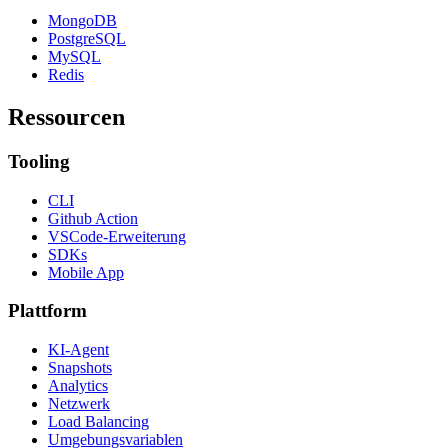
MongoDB
PostgreSQL
MySQL
Redis
Ressourcen
Tooling
CLI
Github Action
VSCode-Erweiterung
SDKs
Mobile App
Plattform
KI-Agent
Snapshots
Analytics
Netzwerk
Load Balancing
Umgebungsvariablen