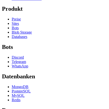
Produkt
Preise
Sites
Bots
Blob Storage
Databases
Bots
Discord
Telegram
WhatsApp
Datenbanken
MongoDB
PostgreSQL
MySQL
Redis