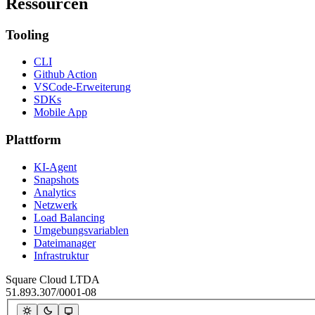
Ressourcen
Tooling
CLI
Github Action
VSCode-Erweiterung
SDKs
Mobile App
Plattform
KI-Agent
Snapshots
Analytics
Netzwerk
Load Balancing
Umgebungsvariablen
Dateimanager
Infrastruktur
Square Cloud LTDA
51.893.307/0001-08