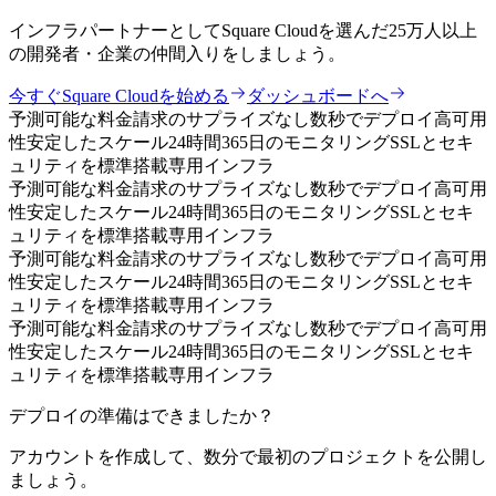
インフラパートナーとしてSquare Cloudを選んだ25万人以上
の開発者・企業の仲間入りをしましょう。
今すぐSquare Cloudを始める
ダッシュボードへ
予測可能な料金
請求のサプライズなし
数秒でデプロイ
高可用
性
安定したスケール
24時間365日のモニタリング
SSLとセキ
ュリティを標準搭載
専用インフラ
予測可能な料金
請求のサプライズなし
数秒でデプロイ
高可用
性
安定したスケール
24時間365日のモニタリング
SSLとセキ
ュリティを標準搭載
専用インフラ
予測可能な料金
請求のサプライズなし
数秒でデプロイ
高可用
性
安定したスケール
24時間365日のモニタリング
SSLとセキ
ュリティを標準搭載
専用インフラ
予測可能な料金
請求のサプライズなし
数秒でデプロイ
高可用
性
安定したスケール
24時間365日のモニタリング
SSLとセキ
ュリティを標準搭載
専用インフラ
デプロイの準備はできましたか？
アカウントを作成して、数分で最初のプロジェクトを公開し
ましょう。