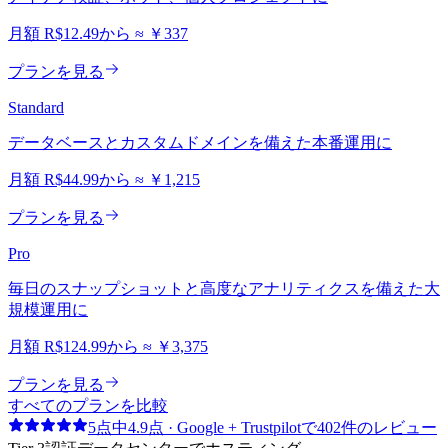
月額
R$12.49
から
≈
￥337
プランを見る
Standard
データベースとカスタムドメインを備えた本番運用に
月額
R$44.99
から
≈
￥1,215
プランを見る
Pro
毎日のスナップショットと高度なアナリティクスを備えた大
規模運用に
月額
R$124.99
から
≈
￥3,375
プランを見る
すべてのプランを比較
5点中4.9点 · Google + Trustpilotで402件のレビュー